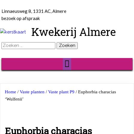
Linnaeusweg 8, 1331 AC, Almere
bezoek op afspraak
Kwekerij Almere
Zoeken
naar:
Home
/
Vaste planten
/
Vaste plant P9
/ Euphorbia characias
‘Wulfenii’
Euphorbia characias