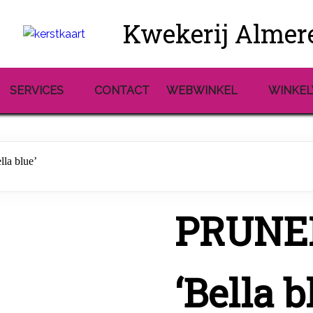
Kwekerij Almer
SERVICES
CONTACT
WEBWINKEL
WINKE
la blue’
PRUNEL
‘Bella b