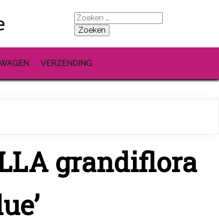
e
Zoeken
naar:
LWAGEN
VERZENDING
LA grandiflora
lue’