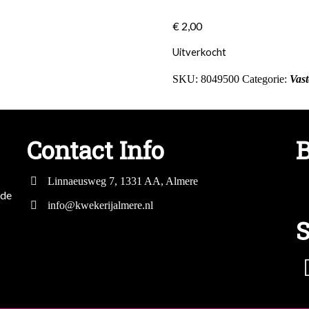
€
2,00
Uitverkocht
SKU:
8049500
Categorie:
Vast
Contact Info
B
Linnaeusweg 7, 1331 AA, Almere
mde
info@kwekerijalmere.nl
S