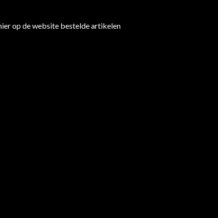
hier op de website bestelde artikelen
€
2,00
Uitverkocht
SKU:
8001800
Categorie:
Vast