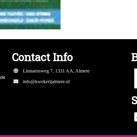
Contact Info
B
Linnaeusweg 7, 1331 AA, Almere
mde
info@kwekerijalmere.nl
S