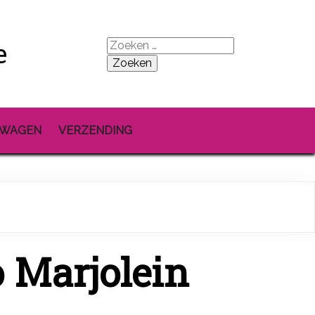
e
Zoeken
naar:
LWAGEN
VERZENDING
o Marjolein