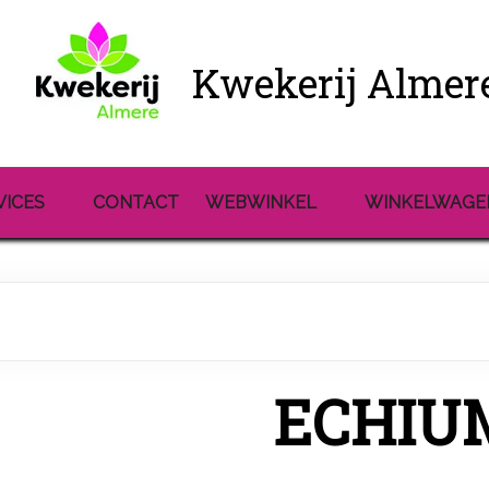
Kwekerij Almer
VICES
CONTACT
WEBWINKEL
WINKELWAGE
ECHIUM