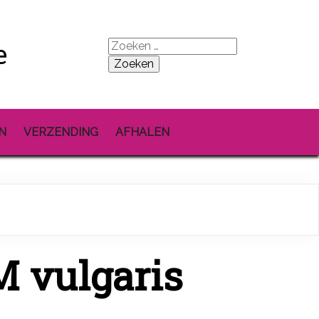
e
Zoeken
naar:
N
VERZENDING
AFHALEN
 vulgaris