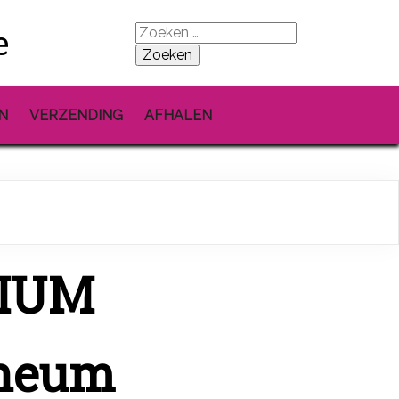
e
Zoeken
naar:
N
VERZENDING
AFHALEN
IUM
neum