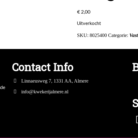
€
2,00
Uitverkocht
SKU:
8025400
Categorie:
Vast
Contact Info
B
Linnaeusweg 7, 1331 AA, Almere
mde
info@kwekerijalmere.nl
S