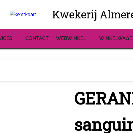
Kwekerij Almer
VICES
CONTACT
WEBWINKEL
WINKELWAGE
GERAN
sangui