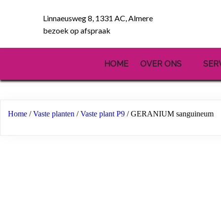
Linnaeusweg 8, 1331 AC, Almere
bezoek op afspraak
HOME
OVER ONS
SER
Home
/
Vaste planten
/
Vaste plant P9
/ GERANIUM sanguineum