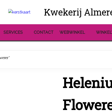
Kwekerij Almer
SERVICES
CONTACT
WEBWINKEL
WINKE
werer’
Heleniu
Flowere