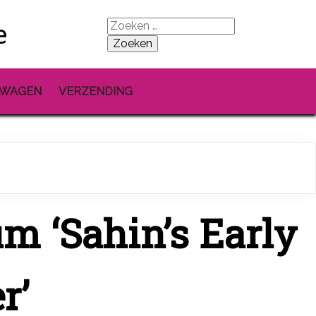
e
Zoeken
naar:
LWAGEN
VERZENDING
m ‘Sahin’s Early
r’