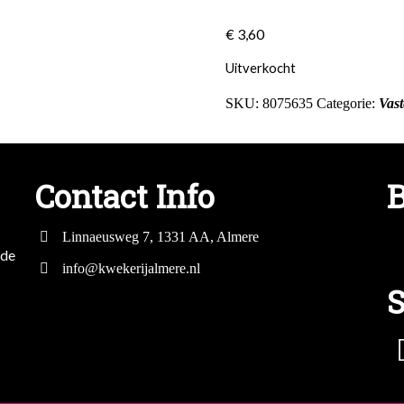
€
3,60
Uitverkocht
SKU:
8075635
Categorie:
Vast
Contact Info
B
Linnaeusweg 7, 1331 AA, Almere
mde
info@kwekerijalmere.nl
S