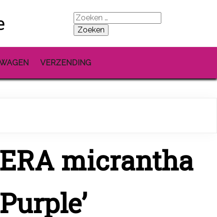
e
Zoeken
naar:
LWAGEN
VERZENDING
ERA micrantha
 Purple’