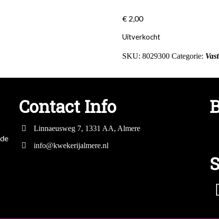
€
2,00
Uitverkocht
SKU:
8029300
Categorie:
Vast
Contact Info
B
Linnaeusweg 7, 1331 AA, Almere
mde
info@kwekerijalmere.nl
S