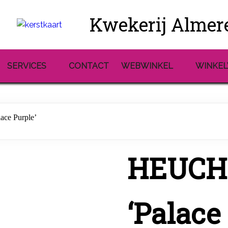
Kwekerij Almer
SERVICES
CONTACT
WEBWINKEL
WINKE
ce Purple’
HEUCH
‘Palace