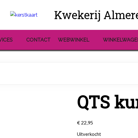
Kwekerij Almer
VICES
CONTACT
WEBWINKEL
WINKELWAGE
QTS kun
€
22,95
Uitverkocht