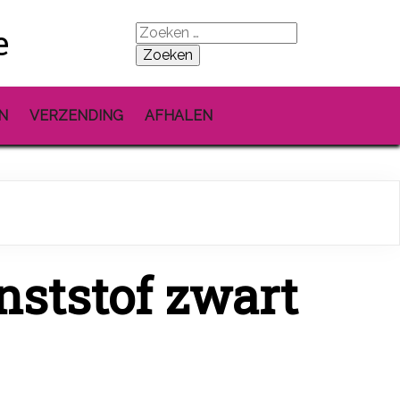
e
Zoeken
naar:
N
VERZENDING
AFHALEN
ststof zwart