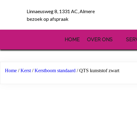
Linnaeusweg 8, 1331 AC, Almere
bezoek op afspraak
HOME
OVER ONS
SER
Home
/
Kerst
/
Kerstboom standaard
/ QTS kunststof zwart