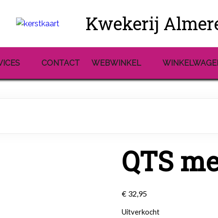
Kwekerij Almer
VICES
CONTACT
WEBWINKEL
WINKELWAGE
QTS met
€
32,95
Uitverkocht