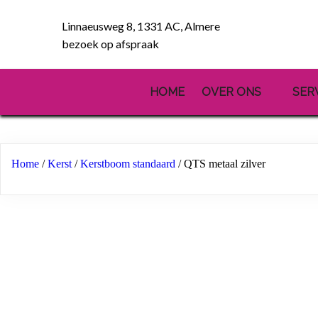
Linnaeusweg 8, 1331 AC, Almere
bezoek op afspraak
HOME
OVER ONS
SER
Home
/
Kerst
/
Kerstboom standaard
/ QTS metaal zilver