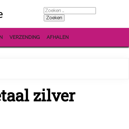
e
Zoeken
naar:
N
VERZENDING
AFHALEN
aal zilver