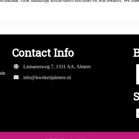
schikbaar. Ook natuurlijk koffie/thee/chocomel en wat lekkers. We ma
Contact Info
B
Linnaeusweg 7, 1331 AA, Almere
mde
info@kwekerijalmere.nl
S