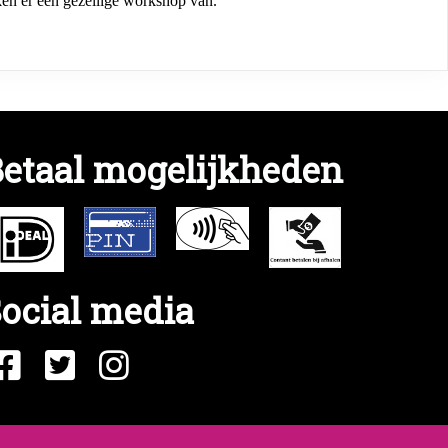
ken er een gezellige workshop van.
etaal mogelijkheden
ocial media