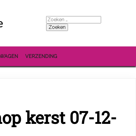
e
Zoeken
naar:
LWAGEN
VERZENDING
p kerst 07-12-