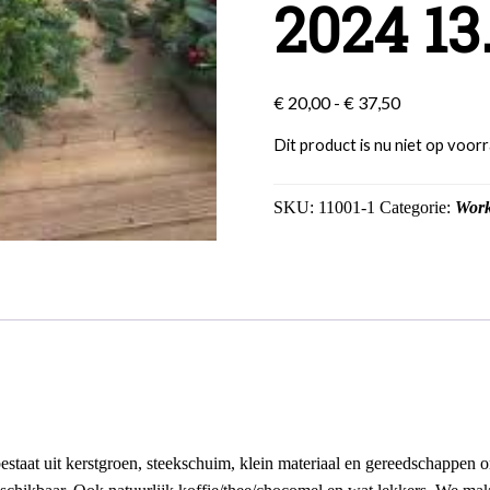
2024 13
Prijsklasse:
€
20,00
-
€
37,50
€ 20,00
Dit product is nu niet op voor
tot
€ 37,50
SKU:
11001-1
Categorie:
Wor
estaat uit kerstgroen, steekschuim, klein materiaal en gereedschappen